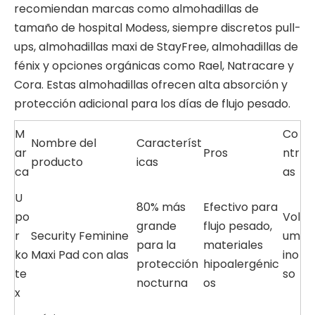
recomiendan marcas como almohadillas de
tamaño de hospital Modess, siempre discretos pull-
ups, almohadillas maxi de StayFree, almohadillas de
fénix y opciones orgánicas como Rael, Natracare y
Cora. Estas almohadillas ofrecen alta absorción y
protección adicional para los días de flujo pesado.
M
Co
Nombre del
Característ
ar
Pros
ntr
producto
icas
ca
as
U
80% más
Efectivo para
po
Vol
grande
flujo pesado,
r
Security Feminine
um
para la
materiales
ko
Maxi Pad con alas
ino
protección
hipoalergénic
te
so
nocturna
os
x