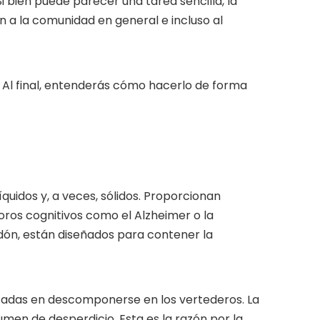
i bien puede parecer una tarea sencilla, la
 a la comunidad en general e incluso al
. Al final, entenderás cómo hacerlo de forma
uidos y, a veces, sólidos. Proporcionan
ros cognitivos como el Alzheimer o la
odón, están diseñados para contener la
décadas en descomponerse en los vertederos. La
en de desperdicio. Esta es la razón por la