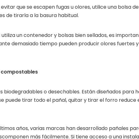
evitar que se escapen fugas u olores, utilice una bolsa d
s de tirarla a la basura habitual.
i utiliza un contenedor y bolsas bien sellados, es importan
ante demasiado tiempo pueden producir olores fuertes y c
s compostables
s biodegradables o desechables. Están diseñados para ha
 puede tirar todo el pañal, quitar y tirar el forro reduc
últimos años, varias marcas han desarrollado pañales pa
descomponen más fácilmente. Si tiene acceso a una insta