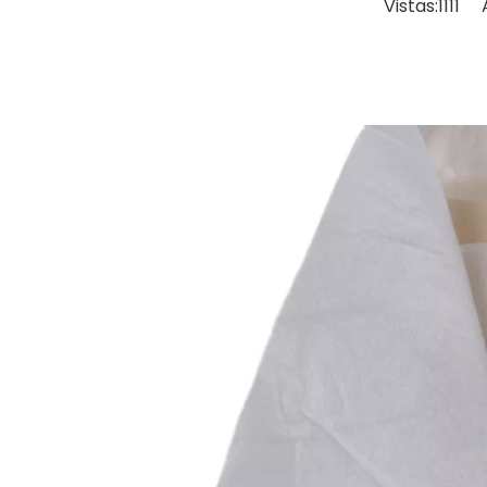
Vistas:
1111
Au