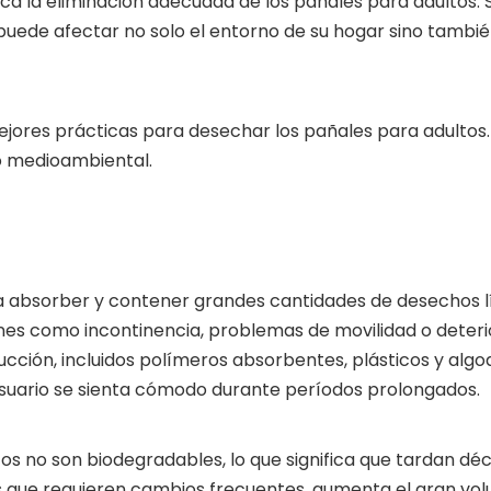
a la eliminación adecuada de los pañales para adultos. S
ede afectar no solo el entorno de su hogar sino también
mejores prácticas para desechar los pañales para adultos
o medioambiental.
 absorber y contener grandes cantidades de desechos líq
es como incontinencia, problemas de movilidad o deterio
ucción, incluidos polímeros absorbentes, plásticos y alg
 usuario se sienta cómodo durante períodos prolongados.
ltos no son biodegradables, lo que significa que tardan 
que requieren cambios frecuentes, aumenta el gran volum