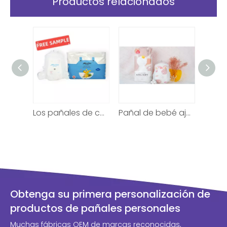
Productos relacionados
Los pañales de calidad superior superiores del bebé venden al por mayor el pañal disponible barato de los pantalones recién nacidos
Los pañales de calidad superior superiores del bebé venden al por mayor el pañal disponible barato de los pantalones recién nacidos
Pañal de bebé ajustable tamaño L durante 6 meses
Obtenga su primera personalización de
productos de pañales personales
Muchas fábricas OEM de marcas reconocidas,