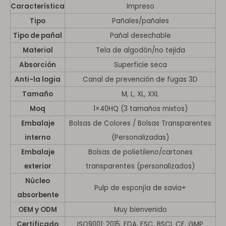
Característica
Impreso
Tipo
Pañales/pañales
Tipo de pañal
Pañal desechable
Material
Tela de algodón/no tejida
Absorción
Superficie seca
Anti-la logia
Canal de prevención de fugas 3D
Tamaño
M, L, XL, XXL
Moq
1×40HQ (3 tamaños mixtos)
Embalaje
Bolsas de Colores / Bolsas Transparentes
interno
(Personalizadas)
Embalaje
Bolsas de polietileno/cartones
exterior
transparentes (personalizados)
Núcleo
Pulp de esponjía de savia+
absorbente
OEM y ODM
Muy bienvenido
Certificado
ISO9001: 2015, FDA, FSC, BSCI, CE, GMP