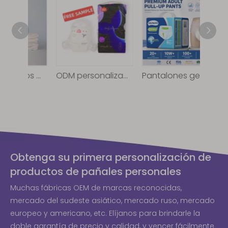
Pañales adultos disponibles para los pantalones adultos superiores del pañal del grado al por mayor mayor A
ODM personalizado del OEM de los pañales absorbentes suaves respirables del bebé
Pantalones geriátricos de pañales geriátricos para adultos de calidad impresionante
Obtenga su primera personalización de
productos de pañales personales
Muchas fábricas OEM de marcas reconocidas,
mercado del sudeste asiático, mercado ruso, mercado
europeo y americano, etc. Elíjanos para brindarle la
doble garantía de precio y calidad, y vencer fácilmente