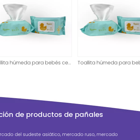
Toallita húmeda para bebés certificada de alta calidad para eliminar la suciedad
ción de productos de pañales
cado del sudeste asiático, mercado ruso, mercado