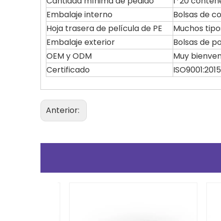
Cantidad mínima de pedido
1*20 conten
Embalaje interno
Bolsas de c
Hoja trasera de película de PE
Muchos tipos
Embalaje exterior
Bolsas de p
OEM y ODM
Muy bienven
Certificado
ISO9001:2015
Anterior: