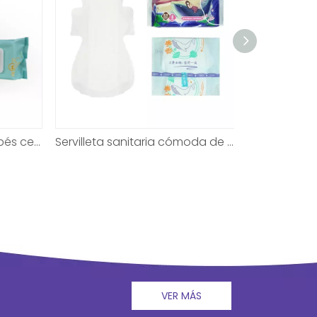
Toallita húmeda para bebés certificada de alta calidad para eliminar la suciedad
Servilleta sanitaria cómoda de calidad impresionante para mujeres
VER MÁS