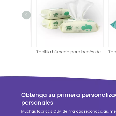
Toallita húmeda para bebés de alta calidad no tejida para desinfectar
Toallita húmeda para bebés de alta calidad no tejida para desinfectar
Obtenga su primera personaliza
personales
Muchas fábricas OEM de marcas reconocidas, mer