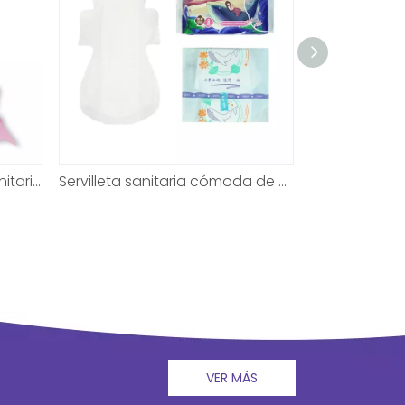
Uso diurno de servilletas sanitarias certificadas personalizadas OEM ODM
Servilleta sanitaria cómoda de calidad impresionante para mujeres
VER MÁS