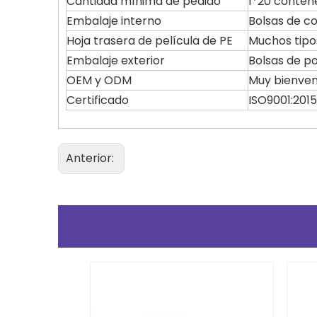
Cantidad mínima de pedido
1*20 conten
Embalaje interno
Bolsas de c
Hoja trasera de película de PE
Muchos tipos
Embalaje exterior
Bolsas de p
OEM y ODM
Muy bienven
Certificado
ISO9001:2015
Anterior: