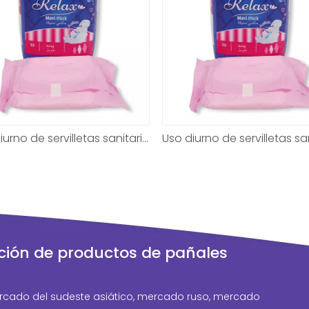
Uso diurno de servilletas sanitarias certificadas personalizadas OEM ODM
ción de productos de pañales
cado del sudeste asiático, mercado ruso, mercado