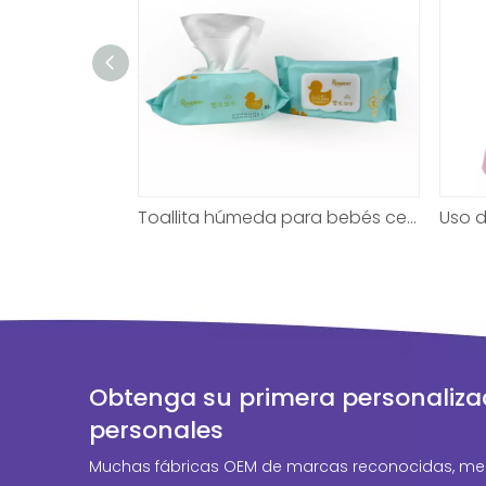
Toallita húmeda para bebés certificada de alta calidad para eliminar la suciedad
Toallita húmeda para bebés certificada de alta calidad para eliminar la suciedad
Obtenga su primera personaliza
personales
Muchas fábricas OEM de marcas reconocidas, mer