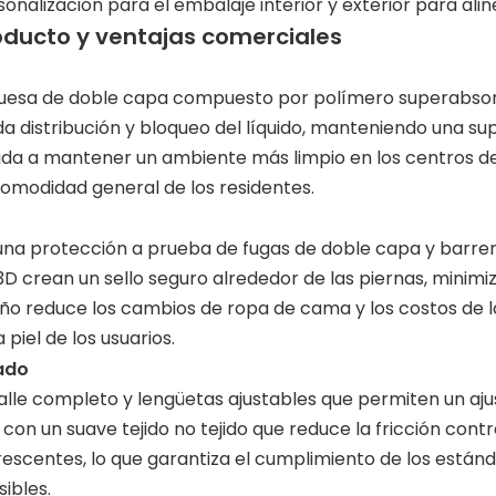
nalización para el embalaje interior y exterior para alin
roducto y ventajas comerciales
gruesa de doble capa compuesto por polímero superabsor
a distribución y bloqueo del líquido, manteniendo una su
uda a mantener un ambiente más limpio en los centros de
comodidad general de los residentes.
na protección a prueba de fugas de doble capa y barrera
D crean un sello seguro alrededor de las piernas, minimiz
eño reduce los cambios de ropa de cama y los costos de 
piel de los usuarios.
ado
talle completo y lengüetas ajustables que permiten un aju
on un suave tejido no tejido que reduce la fricción contr
escentes, lo que garantiza el cumplimiento de los estánda
sibles.