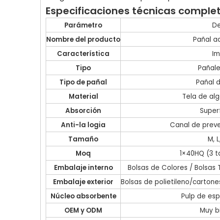
Especificaciones técnicas comple
Parámetro
De
Nombre del producto
Pañal a
Característica
Im
Tipo
Pañal
Tipo de pañal
Pañal 
Material
Tela de al
Absorción
Super
Anti-la logia
Canal de prev
Tamaño
M, L
Moq
1×40HQ (3 
Embalaje interno
Bolsas de Colores / Bolsas
Embalaje exterior
Bolsas de polietileno/carton
Núcleo absorbente
Pulp de esp
OEM y ODM
Muy b