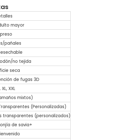
tas
talles
dulto mayor
preso
es/pañales
desechable
godón/no tejida
ficie seca
ención de fugas 3D
, XL, XXL
tamaños mixtos)
 Transparentes (Personalizadas)
es transparentes (personalizados)
onjía de savia+
ienvenido