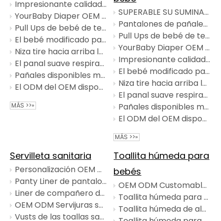
Impresionante calidad Tianjiao Nice Baby Diaper Pull Up Training Pant Diapers
SUPERABLE SU SUMINACIÓN ALIMENTILLA SUPERFICIO ALGODA PANDO DEL BEBÉ BEBINO
YourBaby Diaper OEM ODM personalizado Desechable al por mayor de pañales para bebés
Pantalones de pañales para bebés de buena calidad pantalones de entrenamiento OEM ODM Nappies personalizados Pañal al por mayor
Pull Ups de bebé de tela hidrofílica suave para la noche
Pull Ups de bebé de tela hidrofílica suave para la noche
El bebé modificado para requisitos particulares disponible del ODM del OEM del grado de Homebaby levanta los pañales de las bragas
YourBaby Diaper OEM ODM personalizado Desechable al por mayor de pañales para bebés
Niza tire hacia arriba los pañales baratos al por mayor disponibles del pañal del bebé
Impresionante calidad Tianjiao Nice Baby Diaper Pull Up Training Pant Diapers
El panal suave respirable soñoliento al por mayor disponible del arreglo para requisitos particulares un grado levanta los pañales del bebé
El bebé modificado para requisitos particulares disponible del ODM del OEM del grado de Homebaby levanta los pañales de las bragas
Pañales disponibles modificados para requisitos particulares ODM del bebé de la absorción estupenda suave respirable del OEM
Niza tire hacia arriba los pañales baratos al por mayor disponibles del pañal del bebé
El ODM del OEM disponible levanta los pañales del bebé de los pantalones de entrenamiento para los niños
El panal suave respirable soñoliento al por mayor disponible del arreglo para requisitos particulares un grado levanta los pañales del bebé
MÁS >>»
Pañales disponibles modificados para requisitos particulares ODM del bebé de la absorción estupenda suave respirable del OEM
El ODM del OEM disponible levanta los pañales del bebé de los pantalones de entrenamiento para los niños
MÁS >>»
Servilleta sanitaria
Toallita húmeda para
Personalización OEM ODM ALGODY ALIMENTABLE ANIO ANTIVO LADY Mujer Paty Liner 185 mm
bebés
Panty Liner de pantalones cómodos al por mayor para mujeres 350 mm
OEM ODM Customable desechable Bebé Toallitas húmedas al por mayor
Liner de compañero de ayuda absorbente para chicas dama 415 mm
Toallita húmeda para bebés certificada de alta calidad para eliminar la suciedad
OEM ODM Servijuras sanitarias personalizadas Pads desechables transpirables para mujeres
Toallita húmeda de algodón de alta calidad para limpiar
Vusts de las toallas sanitarias suaves y personalizadas
Toallita húmeda para bebé certificada de algodón para limpieza