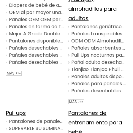
Diapers de bebé de ayuda de calidad impresionante pañales premium personalizados
almohadillas para
OEM al por mayor una calificación de pañales de ayuda para bebés desechables
adultos
Pañales OEM OEM personalizados buenos pañales desechables para bebés
Pañales en forma de T OEM ODM Pañales para bebés de buena calidad personalizados
Pantalones geriátricos de pañales geriátricos para adultos de calidad impresionante
Mejor A Grade Double Love Nice Price Baby Diapers al por mayor
Pañales transpirables para adultos, todos los tamaños, cuidado de la incontinencia
Pantalones disponibles del panal de la planta de fabricación de los pañales del pañal del ODM Rouya del OEM
ODM ODM Almohadillas para el cuidado de adultos para adultos desechables bajo almohadillas de enfermería almohadillas de incontinencia
Pañales desechables para bebés OEM ODM a granel al por mayor
Pañales absorbentes para adultos Cuidado en el hogar para personas mayores suaves
Pañales desechables personalizados OEM ODM para bebés industriales
Pull Ups nocturnos para adultos XXL Cuidado geriátrico
Pañales desechables ajustables al por mayor para bebés recién nacidos
Pañal adulto desechable suave y transpirable a granel
Tianjiao Tianjiao Phull Up Adult Paver Paver Pañal Pantalones para ancianos para Elder
MÁS >>»
Pañales adultos disponibles para los pantalones adultos superiores del pañal del grado al por mayor mayor A
Pañales para pañales adultos OEM ODM Pantalones de pañales personalizados al por mayor
Pañales desechables personalizados para ancianos adultos al por mayor de pañales de pañales para bebés para adultos para adultos
MÁS >>»
Pull ups
Pantalones de
Pantalones de pañales para bebés de buena calidad pantalones de entrenamiento OEM ODM Nappies personalizados Pañal al por mayor
entrenamiento para
SUPERABLE SU SUMINACIÓN ALIMENTILLA SUPERFICIO ALGODA PANDO DEL BEBÉ BEBINO
bebé