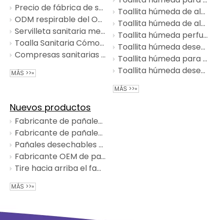
Precio de fábrica de señora Panty del ODM del OEM de las bragas del período de la buena calidad
Toallita húmeda de algodón de alta calidad para bebé para la cara
ODM respirable del OEM de las servilletas sanitarias del anión del algodón
Toallita húmeda de algodón suave para bebés para desinfectar
Servilleta sanitaria menstrual para adultos
Toallita húmeda perfumada suave para bebés para desinfectar
Toalla Sanitaria Cómoda Para Mujer al por mayor
Toallita húmeda desechable certificada para bebés para limpiar
Compresas sanitarias desechables transpirables para mujeres a granel
Toallita húmeda para bebé de algodón sin perfume para glúteos
Toallita húmeda desechable de papel para bebé para limpiar
MÁS >>»
MÁS >>»
Nuevos productos
Fabricante de pañales desechables para bebés OEM
Fabricante de pañales personalizados para bebés
Pañales desechables ultrafinos al por mayor
Fabricante OEM de pañales para bebés de primera calidad
Tire hacia arriba el fabricante de pañales biodegradables para bebés
MÁS >>»